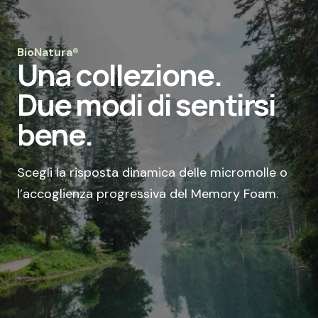
BioNatura®
Una collezione.
Due modi di sentirsi
bene.
Scegli la risposta dinamica delle micromolle o
l’accoglienza progressiva del Memory Foam.