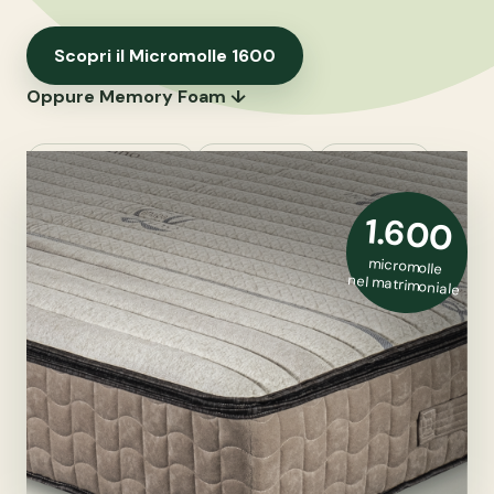
Scopri il Micromolle 1600
Oppure Memory Foam ↓
Modal · Canapa · Lino
Lana OliWool®
Made in Italy
1.600
micromolle
nel matrimoniale